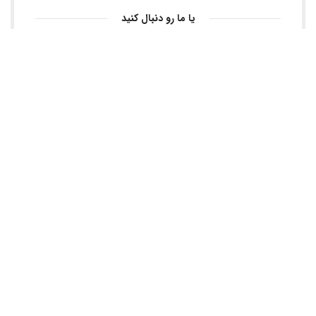
یا ما رو دنبال کنید
پرده پاریس طراحی دوخت، نصب انواع و اقسام پرده از بهترین برند
های روز دنیا، هازان، کرکره ای، پتینه، طلاکوب، حریر، کلیفرنیا و ...
تهران ، عبدل آباد، بلوارشکوفه، نبش خیابان احسانی، پلاک ۲۰۴
09126801808