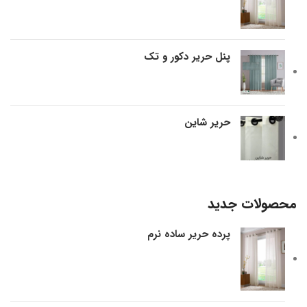
پنل حریر دکور و تک
حریر شاین
محصولات جدید
پرده حریر ساده نرم