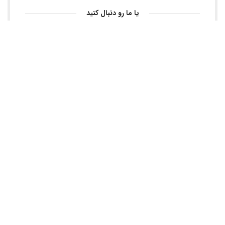
یا ما رو دنبال کنید
پرده پاریس طراحی دوخت، نصب انواع و اقسام پرده از بهترین برند
های روز دنیا، هازان، کرکره ای، پتینه، طلاکوب، حریر، کلیفرنیا و ...
تهران ، عبدل آباد، بلوارشکوفه، نبش خیابان احسانی، پلاک ۲۰۴
09126801808