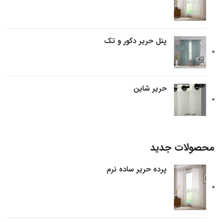
پنل حریر دکور و تک
حریر شاین
محصولات جدید
پرده حریر ساده نرم